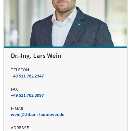
Dr.-Ing. Lars Wein
TELEFON
+49 511 762 2347
FAX
+49 511 762 3997
E-MAIL
wein
tfd.uni-hannover.de
ADRESSE