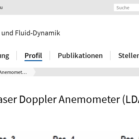
au
n und Fluid-Dynamik
ung
Profil
Publikationen
Stell
Laser Doppler Anemometer (LDA)
aser Doppler Anemometer (LD