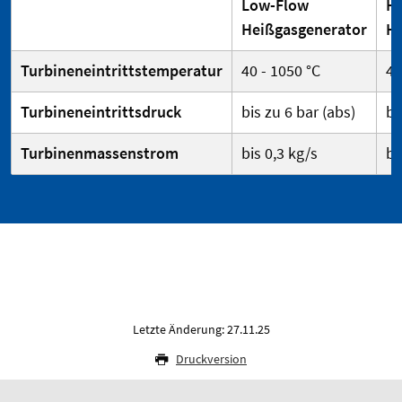
Low-Flow
Hi
Heißgasgenerator
He
Turbineneintrittstemperatur
40 - 1050 °C
40
Turbineneintrittsdruck
bis zu 6 bar (abs)
bi
Turbinenmassenstrom
bis 0,3 kg/s
bi
Letzte Änderung: 27.11.25
Druckversion