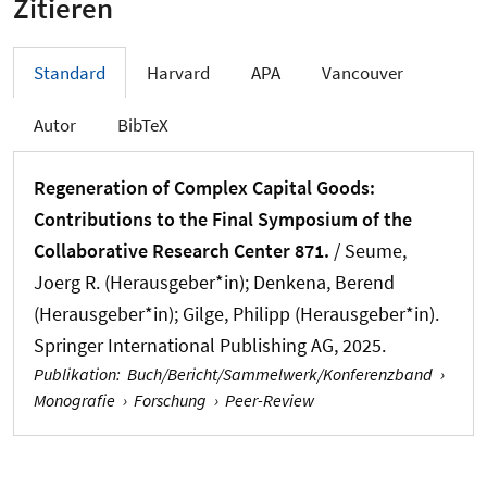
Zitieren
Standard
Harvard
APA
Vancouver
Autor
BibTeX
Regeneration of Complex Capital Goods:
Contributions to the Final Symposium of the
Collaborative Research Center 871.
/ Seume,
Joerg R. (Herausgeber*in); Denkena, Berend
(Herausgeber*in); Gilge, Philipp (Herausgeber*in).
Springer International Publishing AG, 2025.
Publikation
:
Buch/Bericht/Sammelwerk/Konferenzband
›
Monografie
›
Forschung
›
Peer-Review