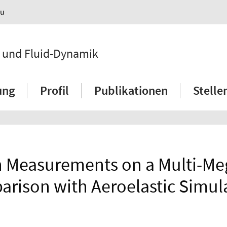
au
n und Fluid-Dynamik
ung
Profil
Publikationen
Stell
 Measurements on a Multi-Me
rison with Aeroelastic Simul