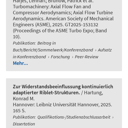
Harjes, Lennart; Brunow, Patrick et al.
Turbomachinery: Axial Flow Fan and
Compressor Aerodynamics; Axial Flow Turbine
Aerodynamics. American Society of Mechanical
Engineers (ASME), 2025. GT2025-153132
(Proceedings of the ASME Turbo Expo; Band
10).
Publikation
:
Beitrag in
Buch/Bericht/Sammelwerk/Konferenzband
›
Aufsatz
in Konferenzband
›
Forschung
›
Peer-Review
Mehr...
Zur Widerstandsbeeinflussung kontinuierlich
adaptierter Riblet-Strukturen.
/ Hartung,
Konrad M.
Hannover: Leibniz Universität Hannover, 2025.
165 S.
Publikation
:
Qualifikations-/Studienabschlussarbeit
›
Dissertation