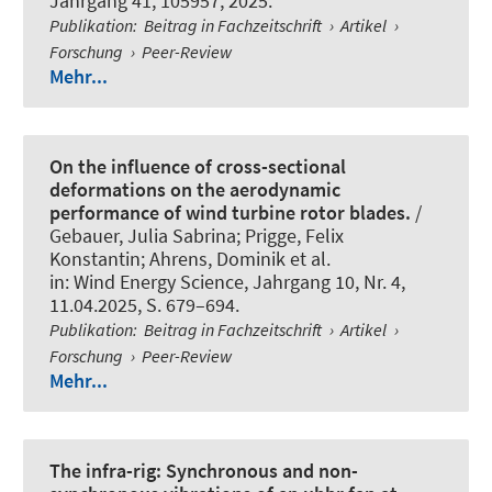
Jahrgang 41, 105957, 2025.
Publikation
:
Beitrag in Fachzeitschrift
›
Artikel
›
Forschung
›
Peer-Review
Mehr...
On the influence of cross-sectional
deformations on the aerodynamic
performance of wind turbine rotor blades.
/
Gebauer, Julia Sabrina
; Prigge, Felix
Konstantin
; Ahrens, Dominik et al.
in:
Wind Energy Science
, Jahrgang 10, Nr. 4,
11.04.2025, S. 679–694.
Publikation
:
Beitrag in Fachzeitschrift
›
Artikel
›
Forschung
›
Peer-Review
Mehr...
The infra-rig: Synchronous and non-