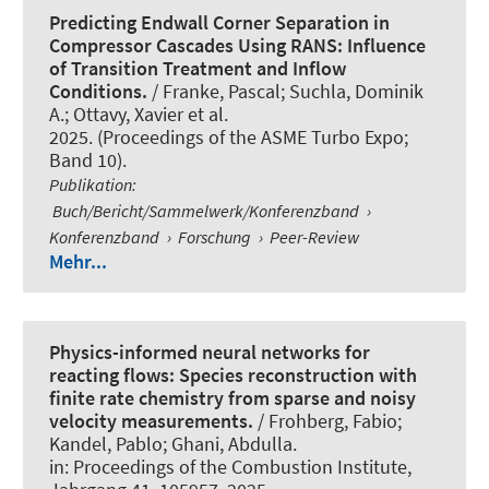
Predicting Endwall Corner Separation in
Compressor Cascades Using RANS: Influence
of Transition Treatment and Inflow
Conditions.
/ Franke, Pascal
; Suchla, Dominik
A.
; Ottavy, Xavier et al.
2025. (Proceedings of the ASME Turbo Expo;
Band 10).
Publikation
:
Buch/Bericht/Sammelwerk/Konferenzband
›
Konferenzband
›
Forschung
›
Peer-Review
Mehr...
Physics-informed neural networks for
reacting flows: Species reconstruction with
finite rate chemistry from sparse and noisy
velocity measurements.
/ Frohberg, Fabio;
Kandel, Pablo; Ghani, Abdulla.
in:
Proceedings of the Combustion Institute
,