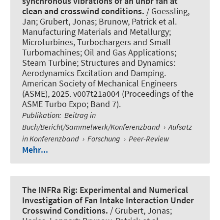
synchronous vibrations of an uhbr fan at
clean and crosswind conditions.
/ Goessling,
Jan; Grubert, Jonas; Brunow, Patrick et al.
Manufacturing Materials and Metallurgy;
Microturbines, Turbochargers and Small
Turbomachines; Oil and Gas Applications;
Steam Turbine; Structures and Dynamics:
Aerodynamics Excitation and Damping.
American Society of Mechanical Engineers
(ASME), 2025. v007t21a004 (Proceedings of the
ASME Turbo Expo; Band 7).
Publikation
:
Beitrag in
Buch/Bericht/Sammelwerk/Konferenzband
›
Aufsatz
in Konferenzband
›
Forschung
›
Peer-Review
Mehr...
The INFRa Rig: Experimental and Numerical
Investigation of Fan Intake Interaction Under
Crosswind Conditions.
/ Grubert, Jonas;