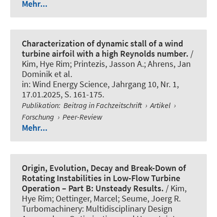
Mehr...
Characterization of dynamic stall of a wind
turbine airfoil with a high Reynolds number.
/
Kim, Hye Rim; Printezis, Jasson A.; Ahrens, Jan
Dominik et al.
in:
Wind Energy Science
, Jahrgang 10, Nr. 1,
17.01.2025, S. 161-175.
Publikation
:
Beitrag in Fachzeitschrift
›
Artikel
›
Forschung
›
Peer-Review
Mehr...
Origin, Evolution, Decay and Break-Down of
Rotating Instabilities in Low-Flow Turbine
Operation – Part B: Unsteady Results.
/ Kim,
Hye Rim; Oettinger, Marcel; Seume, Joerg R.
Turbomachinery: Multidisciplinary Design