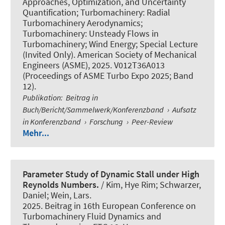
Approaches, Optimization, and Uncertainty
Quantification; Turbomachinery: Radial
Turbomachinery Aerodynamics;
Turbomachinery: Unsteady Flows in
Turbomachinery; Wind Energy; Special Lecture
(Invited Only). American Society of Mechanical
Engineers (ASME), 2025. V012T36A013
(Proceedings of ASME Turbo Expo 2025; Band
12).
Publikation
:
Beitrag in
Buch/Bericht/Sammelwerk/Konferenzband
›
Aufsatz
in Konferenzband
›
Forschung
›
Peer-Review
Mehr...
Parameter Study of Dynamic Stall under High
Reynolds Numbers.
/ Kim, Hye Rim; Schwarzer,
Daniel
; Wein, Lars
.
2025. Beitrag in 16th European Conference on
Turbomachinery Fluid Dynamics and