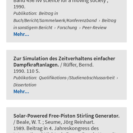
Band 456 fvv science for a moving society ,
1990.
Publikation
:
Beitrag in
Buch/Bericht/Sammelwerk/Konferenzband
›
Beitrag
in sonstigem Bericht
›
Forschung
›
Peer-Review
Mehr...
Zur Simulation des Zeitverhaltens einfacher
Dampfkraftanlagen.
/ Rüffer, Bernd.
1990. 110 S.
Publikation
:
Qualifikations-/Studienabschlussarbeit
›
Dissertation
Mehr...
Solar-Powered Free-Piston Stirling Generator.
/ Beale, W. T. ; Seume, Jörg Reinhart.
1989. Beitrag in 4. Jahreskongress des