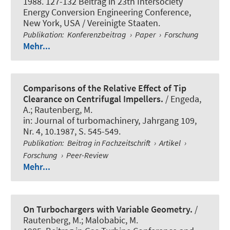
1988. 127-132 Beitrag in 23th Intersociety
Energy Conversion Engineering Conference,
New York, USA / Vereinigte Staaten.
Publikation
:
Konferenzbeitrag
›
Paper
›
Forschung
Mehr...
Comparisons of the Relative Effect of Tip
Clearance on Centrifugal Impellers.
/ Engeda,
A.; Rautenberg, M.
in:
Journal of turbomachinery
, Jahrgang 109,
Nr. 4, 10.1987, S. 545-549.
Publikation
:
Beitrag in Fachzeitschrift
›
Artikel
›
Forschung
›
Peer-Review
Mehr...
On Turbochargers with Variable Geometry.
/
Rautenberg, M.; Malobabic, M.