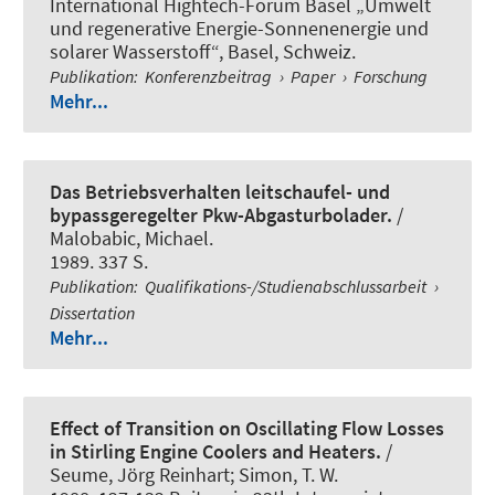
International Hightech-Forum Basel „Umwelt
und regenerative Energie-Sonnenenergie und
solarer Wasserstoff“, Basel, Schweiz.
Publikation
:
Konferenzbeitrag
›
Paper
›
Forschung
Mehr...
Das Betriebsverhalten leitschaufel- und
bypassgeregelter Pkw-Abgasturbolader.
/
Malobabic, Michael.
1989. 337 S.
Publikation
:
Qualifikations-/Studienabschlussarbeit
›
Dissertation
Mehr...
Effect of Transition on Oscillating Flow Losses
in Stirling Engine Coolers and Heaters.
/
Seume, Jörg Reinhart; Simon, T. W.