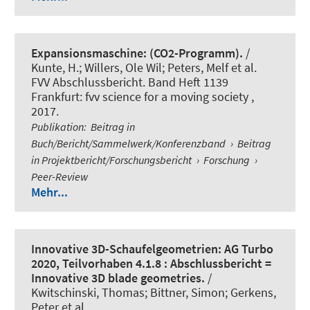
Expansionsmaschine: (CO2-Programm).
/
Kunte, H.; Willers, Ole Wil; Peters, Melf et al.
FVV Abschlussbericht. Band Heft 1139
Frankfurt: fvv science for a moving society ,
2017.
Publikation
:
Beitrag in
Buch/Bericht/Sammelwerk/Konferenzband
›
Beitrag
in Projektbericht/Forschungsbericht
›
Forschung
›
Peer-Review
Mehr...
Innovative 3D-Schaufelgeometrien: AG Turbo
2020, Teilvorhaben 4.1.8 : Abschlussbericht =
Innovative 3D blade geometries.
/
Kwitschinski, Thomas; Bittner, Simon; Gerkens,
Peter et al.