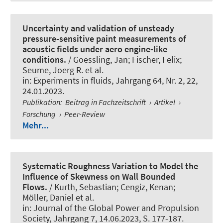
Uncertainty and validation of unsteady
pressure-sensitive paint measurements of
acoustic fields under aero engine-like
conditions.
/ Goessling, Jan; Fischer, Felix;
Seume, Joerg R. et al.
in:
Experiments in fluids
, Jahrgang 64, Nr. 2, 22,
24.01.2023.
Publikation
:
Beitrag in Fachzeitschrift
›
Artikel
›
Forschung
›
Peer-Review
Mehr...
Systematic Roughness Variation to Model the
Influence of Skewness on Wall Bounded
Flows.
/ Kurth, Sebastian; Cengiz, Kenan;
Möller, Daniel et al.
in:
Journal of the Global Power and Propulsion
Society
, Jahrgang 7, 14.06.2023, S. 177-187.