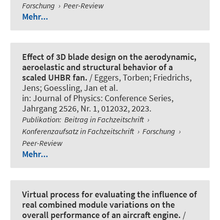
Forschung
›
Peer-Review
Mehr...
Effect of 3D blade design on the aerodynamic,
aeroelastic and structural behavior of a
scaled UHBR fan.
/ Eggers, Torben; Friedrichs,
Jens; Goessling, Jan et al.
in:
Journal of Physics: Conference Series
,
Jahrgang 2526, Nr. 1, 012032, 2023.
Publikation
:
Beitrag in Fachzeitschrift
›
Konferenzaufsatz in Fachzeitschrift
›
Forschung
›
Peer-Review
Mehr...
Virtual process for evaluating the influence of
real combined module variations on the
overall performance of an aircraft engine.
/