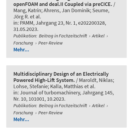
openFOAM and deal.II Coupled via preCICE.
/
Mang, Katrin
; Ahrens, Jan Dominik; Seume,
Jörg R. et al.
in:
PAMM
, Jahrgang 23, Nr. 1, e202200328,
31.05.2023.
Publikation
:
Beitrag in Fachzeitschrift
›
Artikel
›
Forschung
›
Peer-Review
Mehr...
Multidisciplinary Design of an Electrically
Powered High-Lift System.
/
Maroldt, Niklas
;
Lohse, Stefanie; Kalla, Matthias et al.
in:
Journal of turbomachinery
, Jahrgang 145,
Nr. 10, 101001, 10.2023.
Publikation
:
Beitrag in Fachzeitschrift
›
Artikel
›
Forschung
›
Peer-Review
Mehr...