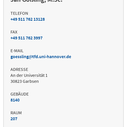
TELEFON
+49 511 762 13128
FAX
+49 511 762 3997
E-MAIL
goessling
tfd.uni-hannover.de
ADRESSE
An der Universität 1
30823 Garbsen
GEBÄUDE
8140
RAUM
207