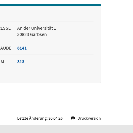
RESSE
An der Universität 1
30823 Garbsen
BÄUDE
8141
UM
313
Letzte Änderung: 30.04.26
Druckversion