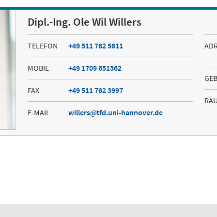
Dipl.-Ing. Ole Wil Willers
TELEFON
+49 511 762 5611
AD
MOBIL
+49 1709 651362
GE
FAX
+49 511 762 3997
RA
E-MAIL
willers
tfd.uni-hannover.de